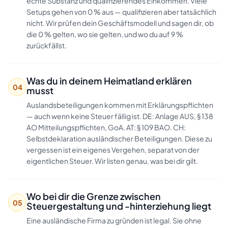
echte Substanz und qualifizierendes Einkommen. Viele
Setups gehen von 0 % aus — qualifizieren aber tatsächlich
nicht. Wir prüfen dein Geschäftsmodell und sagen dir, ob
die 0 % gelten, wo sie gelten, und wo du auf 9 %
zurückfällst.
Was du in deinem Heimatland erklären
04
musst
Auslandsbeteiligungen kommen mit Erklärungspflichten
— auch wenn keine Steuer fällig ist. DE: Anlage AUS, § 138
AO Mitteilungspflichten, GoA. AT: § 109 BAO. CH:
Selbstdeklaration ausländischer Beteiligungen. Diese zu
vergessen ist ein eigenes Vergehen, separat von der
eigentlichen Steuer. Wir listen genau, was bei dir gilt.
Wo bei dir die Grenze zwischen
05
Steuergestaltung und -hinterziehung liegt
Eine ausländische Firma zu gründen ist legal. Sie ohne