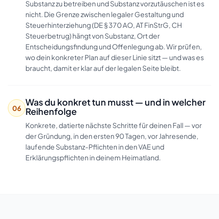
Substanz zu betreiben und Substanz vorzutäuschen ist es
nicht. Die Grenze zwischen legaler Gestaltung und
Steuerhinterziehung (DE § 370 AO, AT FinStrG, CH
Steuerbetrug) hängt von Substanz, Ort der
Entscheidungsfindung und Offenlegung ab. Wir prüfen,
wo dein konkreter Plan auf dieser Linie sitzt — und was es
braucht, damit er klar auf der legalen Seite bleibt.
Was du konkret tun musst — und in welcher
06
Reihenfolge
Konkrete, datierte nächste Schritte für deinen Fall — vor
der Gründung, in den ersten 90 Tagen, vor Jahresende,
laufende Substanz-Pflichten in den VAE und
Erklärungspflichten in deinem Heimatland.