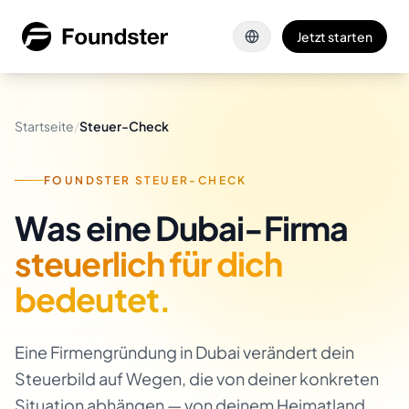
Zum Hauptinhalt springen
Jetzt starten
Startseite
/
Steuer-Check
FOUNDSTER STEUER-CHECK
Was eine Dubai-Firma
steuerlich für dich
bedeutet.
Eine Firmengründung in Dubai verändert dein
Steuerbild auf Wegen, die von deiner konkreten
Situation abhängen — von deinem Heimatland,