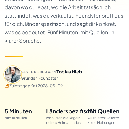
davon wo du lebst, wo die Arbeit tatsächlich
stattfindet, was du verkaufst. Foundster prüft das
für dich, länderspezifisch, und sagt dir konkret,
was es bedeutet. Fünf Minuten, mit Quellen, in
klarer Sprache.
Tobias Hieb
GESCHRIEBEN VON
Gründer, Foundster
Zuletzt geprüft 2026-05-09
5 Minuten
Länderspezifisch
Mit Quellen
zum Ausfüllen
wir nutzen die Regeln
wir zitieren Gesetze,
deines Heimatlandes
keine Meinungen