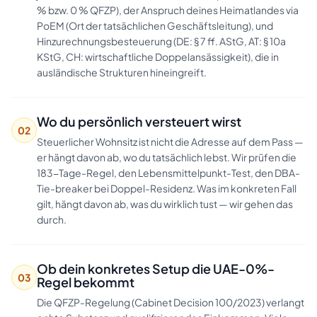
% bzw. 0 % QFZP), der Anspruch deines Heimatlandes via
PoEM (Ort der tatsächlichen Geschäftsleitung), und
Hinzurechnungsbesteuerung (DE: § 7 ff. AStG, AT: § 10a
KStG, CH: wirtschaftliche Doppelansässigkeit), die in
ausländische Strukturen hineingreift.
Wo du persönlich versteuert wirst
02
Steuerlicher Wohnsitz ist nicht die Adresse auf dem Pass —
er hängt davon ab, wo du tatsächlich lebst. Wir prüfen die
183-Tage-Regel, den Lebensmittelpunkt-Test, den DBA-
Tie-breaker bei Doppel-Residenz. Was im konkreten Fall
gilt, hängt davon ab, was du wirklich tust — wir gehen das
durch.
Ob dein konkretes Setup die UAE-0%-
03
Regel bekommt
Die QFZP-Regelung (Cabinet Decision 100/2023) verlangt