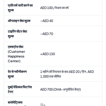
प्रति वर्ष जारी करने का
AED 100 / वैधता का वर्ष
शुल्क
ऑनलाइन सेवा शुल्क
~AED 40
टाइपिंग सेंटर सेवा
~AED 70
शुल्क
एक्सप्रेस सेवा
(Customer
+AED 150
Happiness
Center)
देर से नवीनीकरण
1 महीने की रियायत के बाद AED 20 / दिन, AED
शुल्क
1,000 तक सीमित
दुबई मेडिकल फिटनेस
AED 700 (DHA-अनुमोदित केंद्र)
टेस्ट
बायोमेट्रिक्स
15+