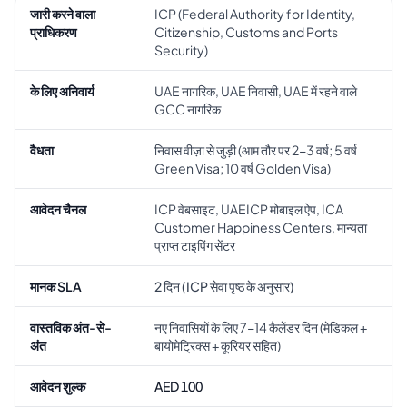
जारी करने वाला
ICP (Federal Authority for Identity,
प्राधिकरण
Citizenship, Customs and Ports
Security)
के लिए अनिवार्य
UAE नागरिक, UAE निवासी, UAE में रहने वाले
GCC नागरिक
वैधता
निवास वीज़ा से जुड़ी (आम तौर पर 2-3 वर्ष; 5 वर्ष
Green Visa; 10 वर्ष Golden Visa)
आवेदन चैनल
ICP वेबसाइट, UAEICP मोबाइल ऐप, ICA
Customer Happiness Centers, मान्यता
प्राप्त टाइपिंग सेंटर
मानक SLA
2 दिन (ICP सेवा पृष्ठ के अनुसार)
वास्तविक अंत-से-
नए निवासियों के लिए 7-14 कैलेंडर दिन (मेडिकल +
अंत
बायोमेट्रिक्स + कूरियर सहित)
आवेदन शुल्क
AED 100