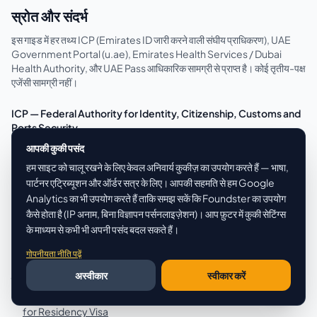
स्रोत और संदर्भ
इस गाइड में हर तथ्य ICP (Emirates ID जारी करने वाली संघीय प्राधिकरण), UAE
Government Portal (u.ae), Emirates Health Services / Dubai
Health Authority, और UAE Pass आधिकारिक सामग्री से प्राप्त है। कोई तृतीय-पक्ष
एजेंसी सामग्री नहीं।
ICP — Federal Authority for Identity, Citizenship, Customs and
Ports Security
·
icp.gov.ae — मुख्य पोर्टल
आपकी कुकी पसंद
·
ICP — Issuing Residency Permit (Emirates ID के साथ)
हम साइट को चालू रखने के लिए केवल अनिवार्य कुकीज़ का उपयोग करते हैं — भाषा,
·
ICP Services Directory
पार्टनर एट्रिब्यूशन और ऑर्डर सत्र के लिए। आपकी सहमति से हम Google
Analytics का भी उपयोग करते हैं ताकि समझ सकें कि Foundster का उपयोग
UAE Government Portal
कैसे होता है (IP अनाम, बिना विज्ञापन पर्सनलाइज़ेशन)। आप फ़ुटर में कुकी सेटिंग्स
·
u.ae — Emirates ID
के माध्यम से कभी भी अपनी पसंद बदल सकते हैं।
·
u.ae — Visa Fees and Fines
·
गोपनीयता नीति पढ़ें
u.ae — UAE Pass App
अस्वीकार
स्वीकार करें
स्वास्थ्य प्राधिकरण (मेडिकल फिटनेस टेस्ट)
·
Emirates Health Services — Examination of Medical Fitness
for Residency Visa