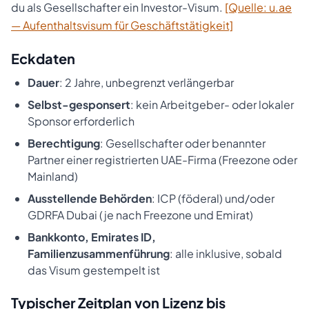
du als Gesellschafter ein Investor-Visum.
[Quelle: u.ae
— Aufenthaltsvisum für Geschäftstätigkeit]
Eckdaten
Dauer
: 2 Jahre, unbegrenzt verlängerbar
Selbst-gesponsert
: kein Arbeitgeber- oder lokaler
Sponsor erforderlich
Berechtigung
: Gesellschafter oder benannter
Partner einer registrierten UAE-Firma (Freezone oder
Mainland)
Ausstellende Behörden
: ICP (föderal) und/oder
GDRFA Dubai (je nach Freezone und Emirat)
Bankkonto, Emirates ID,
Familienzusammenführung
: alle inklusive, sobald
das Visum gestempelt ist
Typischer Zeitplan von Lizenz bis