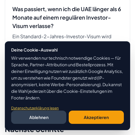
Was passiert, wenn ich die UAE länger als 6
Monate auf einem regulären Investor-
Visum verlasse?
Ein Standard-2-Jahres-Investor-Visum wird
ungültig, wenn du dich länger als 6
Deine Cookie-Auswahl
zusammenhängende Monate außerhalb der UAE
Wir verwenden nur technisch notwendige Cookies — für
aufhältst. Das Golden Visa ist flexibler — es
Sprache, Partner-Attribution und Bestellprozess. Mit
erlaubt ausdrücklich verlängerte
deiner Einwilligung nutzen wir zusätzlich Google Analytics,
Auslandsaufenthalte über 6 Monate hinaus ohne
um zu verstehen wie Foundster genutzt wird (IP-
Erlöschen. Wenn du häufig reist und keine
anonymisiert, keine Werbe-Personalisierung). Du kannst
monatliche UAE-Einreise garantieren kannst, ist
die Wahl jederzeit über die Cookie-Einstellungen im
Footer ändern.
das Golden Visa langfristig die sicherere Wahl.
Datenschutzerklärung lesen
Ablehnen
Akzeptieren
Nächste Schritte