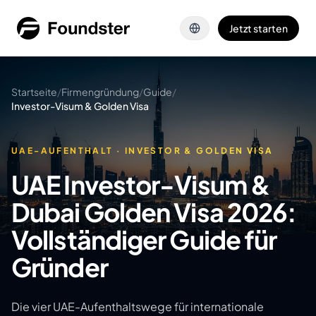
Zum Hauptinhalt springen
Jetzt starten
Startseite
/
Firmengründung
/
Guide
/
Investor-Visum & Golden Visa
UAE-AUFENTHALT · INVESTOR & GOLDEN VISA
UAE Investor-Visum &
Dubai Golden Visa 2026:
Vollständiger Guide für
Gründer
Die vier UAE-Aufenthaltswege für internationale