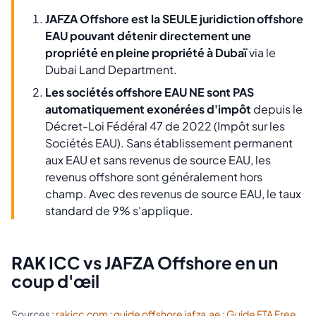
JAFZA Offshore est la SEULE juridiction offshore
EAU pouvant détenir directement une
propriété en pleine propriété à Dubaï
via le
Dubai Land Department.
Les sociétés offshore EAU NE sont PAS
automatiquement exonérées d'impôt
depuis le
Décret-Loi Fédéral 47 de 2022 (Impôt sur les
Sociétés EAU). Sans établissement permanent
aux EAU et sans revenus de source EAU, les
revenus offshore sont généralement hors
champ. Avec des revenus de source EAU, le taux
standard de 9% s'applique.
RAK ICC vs JAFZA Offshore en un
coup d'œil
Sources :
rakicc.com
;
guide offshore jafza.ae
;
Guide FTA Free