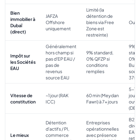
Limité (la
Bien
JAFZA
détention de
immobilier à
Offshore
biens via Free
Oui
Dubaï
uniquement
Zone est
(direct)
restreinte)
Généralement
9%
hors champ si
9% standard,
stand
Impôt sur
pas d'EP EAU /
0% QFZP si
0% S
les Sociétés
pas de
conditions
Busi
EAU
revenus
remplies
sous
source EAU
375K
5-10
Vitesse de
~1 jour (RAK
60 min (Meydan
jours
constitution
ICC)
Fawri) à 7+ jours
ouvr
(DET)
B2C
Détention
Entreprises
direc
d'actifs / PI,
opérationnelles
EAU,
Le mieux
commerce
avec présence
retail