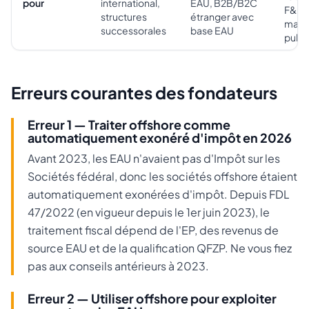
pour
international,
EAU, B2B/B2C
F&B,
structures
étranger avec
marc
successorales
base EAU
publi
Erreurs courantes des fondateurs
Erreur 1 — Traiter offshore comme
automatiquement exonéré d'impôt en 2026
Avant 2023, les EAU n'avaient pas d'Impôt sur les
Sociétés fédéral, donc les sociétés offshore étaient
automatiquement exonérées d'impôt. Depuis FDL
47/2022 (en vigueur depuis le 1er juin 2023), le
traitement fiscal dépend de l'EP, des revenus de
source EAU et de la qualification QFZP. Ne vous fiez
pas aux conseils antérieurs à 2023.
Erreur 2 — Utiliser offshore pour exploiter