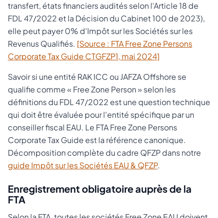
transfert, états financiers audités selon l'Article 18 de
FDL 47/2022 et la Décision du Cabinet 100 de 2023),
elle peut payer 0% d'Impôt sur les Sociétés sur les
Revenus Qualifiés.
[Source : FTA Free Zone Persons
Corporate Tax Guide CTGFZP1, mai 2024]
Savoir si une entité RAK ICC ou JAFZA Offshore se
qualifie comme « Free Zone Person » selon les
définitions du FDL 47/2022 est une question technique
qui doit être évaluée pour l'entité spécifique par un
conseiller fiscal EAU. Le FTA Free Zone Persons
Corporate Tax Guide est la référence canonique.
Décomposition complète du cadre QFZP dans notre
guide Impôt sur les Sociétés EAU & QFZP
.
Enregistrement obligatoire auprès de la
FTA
Selon la FTA, toutes les sociétés Free Zone EAU doivent