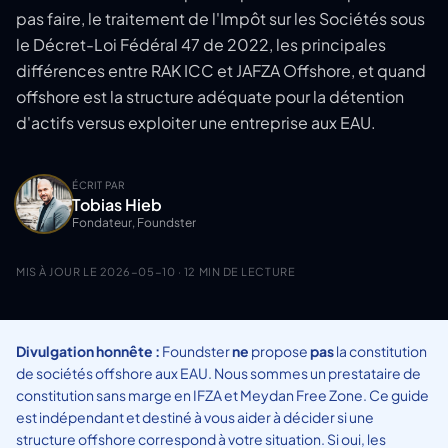
pas faire, le traitement de l'Impôt sur les Sociétés sous
le Décret-Loi Fédéral 47 de 2022, les principales
différences entre RAK ICC et JAFZA Offshore, et quand
offshore est la structure adéquate pour la détention
d'actifs versus exploiter une entreprise aux EAU.
ÉCRIT PAR
Tobias Hieb
Fondateur, Foundster
MIS À JOUR LE
2026-05-10
· 12 MIN DE LECTURE
Divulgation honnête :
Foundster
ne
propose
pas
la constitution
de sociétés offshore aux EAU. Nous sommes un prestataire de
constitution sans marge en IFZA et Meydan Free Zone. Ce guide
est indépendant et destiné à vous aider à décider si une
structure offshore correspond à votre situation. Si oui, les