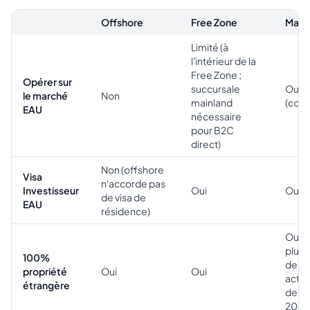
Offshore
Free Zone
Main
Limité (à
l'intérieur de la
Free Zone ;
Opérer sur
succursale
Oui
le marché
Non
mainland
(comp
EAU
nécessaire
pour B2C
direct)
Non (offshore
Visa
n'accorde pas
Investisseur
Oui
Oui
de visa de
EAU
résidence)
Oui (l
plupa
100%
des
propriété
Oui
Oui
activ
étrangère
depu
2021)