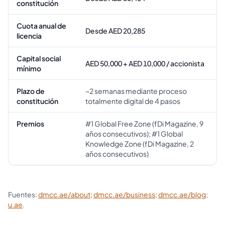
constitución
Cuota anual de
Desde AED 20,285
licencia
Capital social
AED 50,000 + AED 10,000 / accionista
mínimo
Plazo de
~2 semanas mediante proceso
constitución
totalmente digital de 4 pasos
Premios
#1 Global Free Zone (fDi Magazine, 9
años consecutivos); #1 Global
Knowledge Zone (fDi Magazine, 2
años consecutivos)
Fuentes:
dmcc.ae/about
;
dmcc.ae/business
;
dmcc.ae/blog
;
u.ae
.