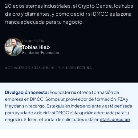
20 ecosistemas industriales, el Crypto Centre, los hubs
de oro y diamantes, y cómo decidir si DMCC es la zona
franca adecuada para tu negocio.
ESCRITO POR
Tobias Hieb
Fundador, Foundster
ACTUALIZADO
2026-05-10
· 13 MIN DE LECTURA
Divulgación honesta:
Foundster
no
ofrece formación de
empresa en DMCC. Somos un proveedor de formación IFZA y
Meydan sin recargo. Esta guía es independiente y está pensada
para ayudarte a decidir si DMCC es la opción adecuada para tu
negocio. Si lo es, el portal de solicitudes está en
start.dmcc.ae
.