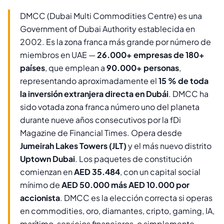
DMCC (Dubai Multi Commodities Centre) es una
Government of Dubai Authority establecida en
2002. Es la zona franca más grande por número de
miembros en UAE —
26.000+ empresas de 180+
países
, que emplean a
90.000+ personas
,
representando aproximadamente el
15 % de toda
la inversión extranjera directa en Dubái
. DMCC ha
sido votada zona franca número uno del planeta
durante nueve años consecutivos por la fDi
Magazine de Financial Times. Opera desde
Jumeirah Lakes Towers (JLT)
y el más nuevo distrito
Uptown Dubai
. Los paquetes de constitución
comienzan en
AED 35.484
, con un capital social
mínimo de
AED 50.000 más AED 10.000 por
accionista
. DMCC es la elección correcta si operas
en commodities, oro, diamantes, cripto, gaming, IA,
marítimo, servicios financieros, o simplemente