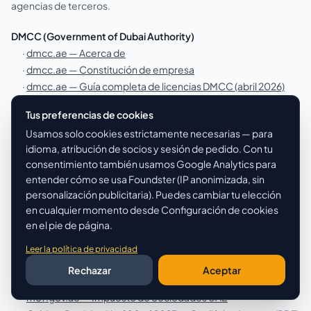
agencias de terceros.
DMCC (Government of Dubai Authority)
·
dmcc.ae — Acerca de
·
dmcc.ae — Constitución de empresa
·
dmcc.ae — Guía completa de licencias DMCC (abril 2026)
·
dmcc.ae — Resumen de ecosistemas (20 ecosistemas)
Tus preferencias de cookies
·
dmcc.ae — Ecosistema de oro
Usamos solo cookies estrictamente necesarias — para
·
dmcc.ae — Ecosistema Crypto & Blockchain
idioma, atribución de socios y sesión de pedido. Con tu
·
dmcc.ae — Tradeflow
consentimiento también usamos Google Analytics para
·
dmcc.ae — DGCX
entender cómo se usa Foundster (IP anonimizada, sin
·
start.dmcc.ae — Portal oficial de solicitudes
personalización publicitaria). Puedes cambiar tu elección
en cualquier momento desde Configuración de cookies
UAE Government Portal
en el pie de página.
·
u.ae — Iniciar un negocio en una zona franca (referencia de
capital social DMCC)
Leer la política de privacidad
UAE Federal — Impuesto de Sociedades de UAE (referenciado
Rechazar
Aceptar
para tratamiento fiscal DMCC)
·
mof.gov.ae — Impuesto de Sociedades UAE