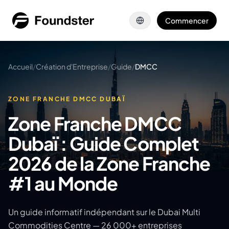
Aller au contenu principal
Commencer
Accueil
/
Création d'Entreprise
/
Guide
/
DMCC
ZONE FRANCHE DMCC DUBAÏ
Zone Franche DMCC
Dubaï : Guide Complet
2026 de la Zone Franche
#1 au Monde
Un guide informatif indépendant sur le Dubai Multi
Commodities Centre — 26 000+ entreprises