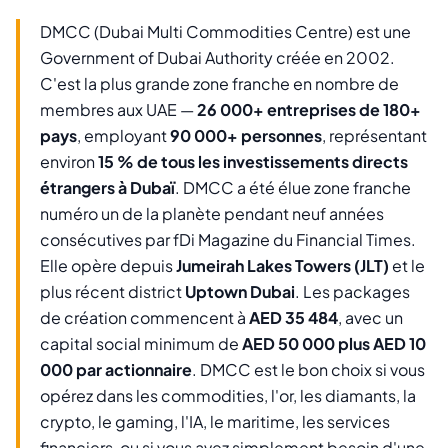
DMCC (Dubai Multi Commodities Centre) est une
Government of Dubai Authority créée en 2002.
C'est la plus grande zone franche en nombre de
membres aux UAE —
26 000+ entreprises de 180+
pays
, employant
90 000+ personnes
, représentant
environ
15 % de tous les investissements directs
étrangers à Dubaï
. DMCC a été élue zone franche
numéro un de la planète pendant neuf années
consécutives par fDi Magazine du Financial Times.
Elle opère depuis
Jumeirah Lakes Towers (JLT)
et le
plus récent district
Uptown Dubai
. Les packages
de création commencent à
AED 35 484
, avec un
capital social minimum de
AED 50 000 plus AED 10
000 par actionnaire
. DMCC est le bon choix si vous
opérez dans les commodities, l'or, les diamants, la
crypto, le gaming, l'IA, le maritime, les services
financiers, ou si vous avez simplement besoin d'une