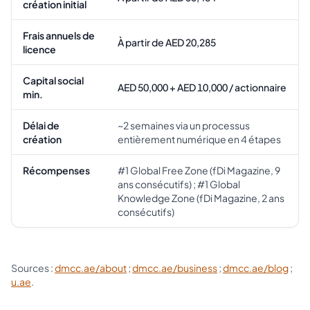
création initial
Frais annuels de
À partir de AED 20,285
licence
Capital social
AED 50,000 + AED 10,000 / actionnaire
min.
Délai de
~2 semaines via un processus
création
entièrement numérique en 4 étapes
Récompenses
#1 Global Free Zone (fDi Magazine, 9
ans consécutifs) ; #1 Global
Knowledge Zone (fDi Magazine, 2 ans
consécutifs)
Sources :
dmcc.ae/about
;
dmcc.ae/business
;
dmcc.ae/blog
;
u.ae
.