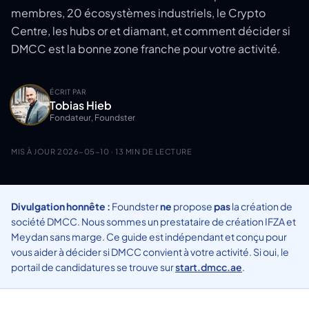
membres, 20 écosystèmes industriels, le Crypto
Centre, les hubs or et diamant, et comment décider si
DMCC est la bonne zone franche pour votre activité.
ÉCRIT PAR
Tobias Hieb
Fondateur, Foundster
MIS À JOUR
2026-05-10
· 13 MIN DE LECTURE
Divulgation honnête :
Foundster
ne
propose
pas
la création de
société DMCC. Nous sommes un prestataire de création IFZA et
Meydan sans marge. Ce guide est indépendant et conçu pour
vous aider à décider si DMCC convient à votre activité. Si oui, le
portail de candidatures se trouve sur
start.dmcc.ae
.