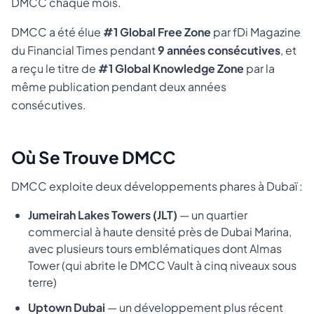
DMCC chaque mois.
DMCC a été élue
#1 Global Free Zone
par fDi Magazine
du Financial Times pendant
9 années consécutives
, et
a reçu le titre de
#1 Global Knowledge Zone
par la
même publication pendant deux années
consécutives.
Où Se Trouve DMCC
DMCC exploite deux développements phares à Dubaï :
Jumeirah Lakes Towers (JLT)
— un quartier
commercial à haute densité près de Dubai Marina,
avec plusieurs tours emblématiques dont Almas
Tower (qui abrite le DMCC Vault à cinq niveaux sous
terre)
Uptown Dubai
— un développement plus récent