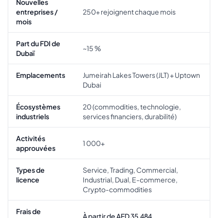
Nouvelles
entreprises /
250+ rejoignent chaque mois
mois
Part du FDI de
~15 %
Dubaï
Emplacements
Jumeirah Lakes Towers (JLT) + Uptown
Dubai
Écosystèmes
20 (commodities, technologie,
industriels
services financiers, durabilité)
Activités
1 000+
approuvées
Types de
Service, Trading, Commercial,
licence
Industrial, Dual, E-commerce,
Crypto-commodities
Frais de
À partir de AED 35,484