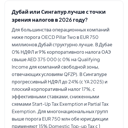
Дубай или Сингапур лучше с точки
зрения налогов в 2026 году?
Для большинства операционных компаний
ниже порога OECD Pillar Two в EUR 750
миллионов Дубай структурно лучше. В Дубае
0% НДФЛ и 9% корпоративного налога ОАЭ
свыше AED 375 000 (с 0% на Qualifying
Income для компаний свободной зоны,
отвечающих условиям QFZP). В Сингапуре
прогрессивный НДФЛ до 24% (с YA 2025) и
плоский корпоративный налог 17%, с
эффективными ставками, сниженными
схемами Start-Up Tax Exemption и Partial Tax
Exemption. Для многонациональных групп
выше порога EUR 750 млн обе юрисдикции
применяют 15% Domestic Top-up Tax с 1