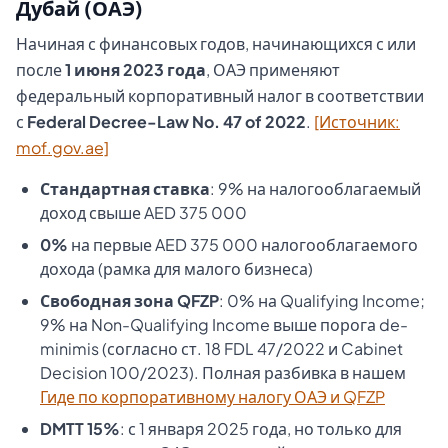
Дубай (ОАЭ)
Начиная с финансовых годов, начинающихся с или
после
1 июня 2023 года
, ОАЭ применяют
федеральный корпоративный налог в соответствии
с
Federal Decree-Law No. 47 of 2022
.
[Источник:
mof.gov.ae]
Стандартная ставка
: 9% на налогооблагаемый
доход свыше AED 375 000
0%
на первые AED 375 000 налогооблагаемого
дохода (рамка для малого бизнеса)
Свободная зона QFZP
: 0% на Qualifying Income;
9% на Non-Qualifying Income выше порога de-
minimis (согласно ст. 18 FDL 47/2022 и Cabinet
Decision 100/2023). Полная разбивка в нашем
Гиде по корпоративному налогу ОАЭ и QFZP
DMTT 15%
: с 1 января 2025 года, но только для