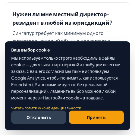
Нужен ли мне местный директор-
резидент в любой из юрисдикций?
Сингапур требует как минимум одного
директора, который обычно проживает в
Сингапуре (гражданин, постоянный резидент
Ваш выбор cookie
или держатель рабочего пропуска).
Мы используем только строго необходимые файлы
Иностранные основатели без местного
cookie — для языка, партнёрской атрибуции и сессии
заказа. С вашего согласия мы также используем
директора должны использовать услугу
Google Analytics, чтобы понимать, как используется
номинального директора (обычно SGD 3
Foundster (IP анонимизируется, без рекламной
500/год плюс возвратный депозит SGD 3
персонализации). Изменить выбор можно в любой
500). Свободные зоны Дубая НЕ требуют
момент через «Настройки cookie» в подвале.
местного директора-резидента — 100%
Читать политику конфиденциальности
иностранное владение и иностранные
Отклонить
Принять
директора являются стандартом.