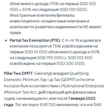
облагаемого дохода (75% на первые SGD 100
000 + 50% на следующие SGD 100 000).
Иностранные компании/филиалы,
инвестиционно-холдинговые компании и
компании по развитию недвижимости НЕ имеют
права.
Partial Tax Exemption (PTE)
: С 4-го YA и далее все
компании пользуются 75% освобождением на
первые SGD 10 000 облагаемого дохода и 50%
на следующие SGD 190 000 (= SGD 102 500
освобождено на первые SGD 200 000).
Pillar Two DMTT
: Сингапур внедрил Qualifying
Domestic Minimum Top-up Tax (QDMTT) и Income
Inclusion Rule в соответствии с Multinational Enterprise
(Minimum Tax) Act, действующий для финансовых
годов, начинающихся с или после
1 января 2025
года
. Тот же порог EUR 750 миллионов, что и в ОАЭ.