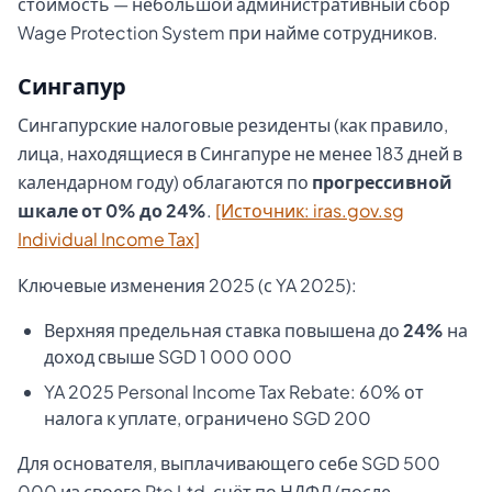
стоимость — небольшой административный сбор
Wage Protection System при найме сотрудников.
Сингапур
Сингапурские налоговые резиденты (как правило,
лица, находящиеся в Сингапуре не менее 183 дней в
календарном году) облагаются по
прогрессивной
шкале от 0% до 24%
.
[Источник: iras.gov.sg
Individual Income Tax]
Ключевые изменения 2025 (с YA 2025):
Верхняя предельная ставка повышена до
24%
на
доход свыше SGD 1 000 000
YA 2025 Personal Income Tax Rebate: 60% от
налога к уплате, ограничено SGD 200
Для основателя, выплачивающего себе SGD 500
000 из своего Pte Ltd, счёт по НДФЛ (после