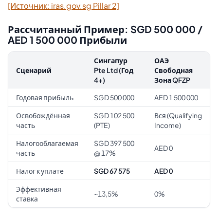
[Источник: iras.gov.sg Pillar 2]
Рассчитанный Пример: SGD 500 000 /
AED 1 500 000 Прибыли
Сингапур
ОАЭ
Сценарий
Pte Ltd (Год
Свободная
4+)
Зона QFZP
Годовая прибыль
SGD 500 000
AED 1 500 000
Освобождённая
SGD 102 500
Вся (Qualifying
часть
(PTE)
Income)
Налогооблагаемая
SGD 397 500
AED 0
часть
@ 17%
Налог к уплате
SGD 67 575
AED 0
Эффективная
~13,5%
0%
ставка