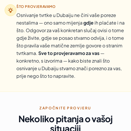
ŠTO PROVJERAVAMO
Osnivanje tvrtke u Dubaiju ne čini vaše poreze
nestalima — ono samo mijenja
gdje
ih plaćate i na
što. Odgovor za vaš konkretan slučaj ovisi o tome
gdje živite, gdje se posao stvarno odvija, i o tome
što pravila vaše matične zemlje govore o stranim
tvrtkama.
Sve to provjeravamo za vas
—
konkretno, s izvorima — kako biste znali što
osnivanje u Dubaiju stvarno znači porezno za vas,
prije nego što to napravite.
ZAPOČNITE PROVJERU
Nekoliko pitanja o vašoj
situaciji