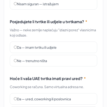
Nisam siguran — istražujem
Posjedujete li tvrtke ili udjele u tvrtkama?
*
Važno — neke zemlje naplaćuju "izlazni porez" vlasnicima
koji odlaze.
Da — imam tvrtku ili udjele
Ne — trenutno ništa
Hoće li vaša UAE tvrtka imati pravi ured?
*
Coworking se računa. Samo virtualna adresa ne.
Da — ured, coworking ili poslovnica