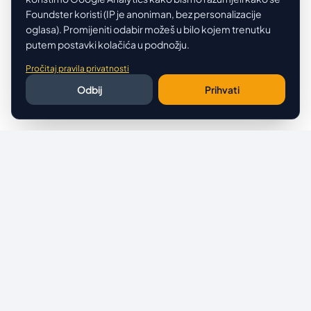
Foundster koristi (IP je anoniman, bez personalizacije
oglasa). Promijeniti odabir možeš u bilo kojem trenutku
putem postavki kolačića u podnožju.
Pročitaj pravila privatnosti
Odbij
Prihvati
Nastavi Istraživati
Otvorite Tvrtku u Dubaiju
Transparentno osnivanje u slobodnoj zoni po službenim
cijenama.