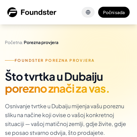
Preskoči na glavni sadržaj
Počni sada
Početna
/
Porezna provjera
FOUNDSTER POREZNA PROVJERA
Što tvrtka u Dubaiju
porezno znači za vas.
Osnivanje tvrtke u Dubaiju mijenja vašu poreznu
sliku na načine koji ovise o vašoj konkretnoj
situaciji — vašoj matičnoj zemlji, gdje živite, gdje
se posao stvarno odvija, što prodajete.