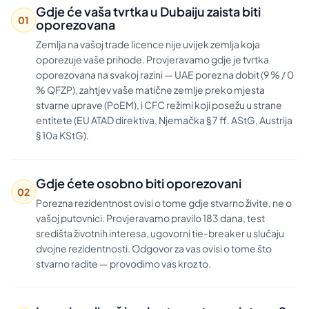
Gdje će vaša tvrtka u Dubaiju zaista biti
01
oporezovana
Zemlja na vašoj trade licence nije uvijek zemlja koja
oporezuje vaše prihode. Provjeravamo gdje je tvrtka
oporezovana na svakoj razini — UAE porez na dobit (9 % / 0
% QFZP), zahtjev vaše matične zemlje preko mjesta
stvarne uprave (PoEM), i CFC režimi koji posežu u strane
entitete (EU ATAD direktiva, Njemačka § 7 ff. AStG, Austrija
§ 10a KStG).
Gdje ćete osobno biti oporezovani
02
Porezna rezidentnost ovisi o tome gdje stvarno živite, ne o
vašoj putovnici. Provjeravamo pravilo 183 dana, test
središta životnih interesa, ugovorni tie-breaker u slučaju
dvojne rezidentnosti. Odgovor za vas ovisi o tome što
stvarno radite — provodimo vas kroz to.