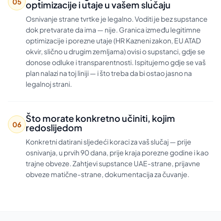
05
optimizacije i utaje u vašem slučaju
Osnivanje strane tvrtke je legalno. Voditi je bez supstance
dok pretvarate da ima — nije. Granica između legitimne
optimizacije i porezne utaje (HR Kazneni zakon, EU ATAD
okvir, slično u drugim zemljama) ovisi o supstanci, gdje se
donose odluke i transparentnosti. Ispitujemo gdje se vaš
plan nalazi na toj liniji — i što treba da bi ostao jasno na
legalnoj strani.
Što morate konkretno učiniti, kojim
06
redoslijedom
Konkretni datirani sljedeći koraci za vaš slučaj — prije
osnivanja, u prvih 90 dana, prije kraja porezne godine i kao
trajne obveze. Zahtjevi supstance UAE-strane, prijavne
obveze matične-strane, dokumentacija za čuvanje.