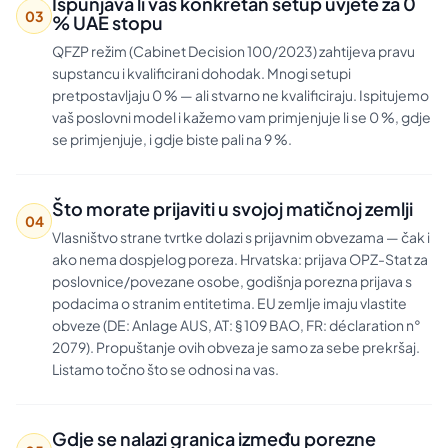
Ispunjava li vaš konkretan setup uvjete za 0
03
% UAE stopu
QFZP režim (Cabinet Decision 100/2023) zahtijeva pravu
supstancu i kvalificirani dohodak. Mnogi setupi
pretpostavljaju 0 % — ali stvarno ne kvalificiraju. Ispitujemo
vaš poslovni model i kažemo vam primjenjuje li se 0 %, gdje
se primjenjuje, i gdje biste pali na 9 %.
Što morate prijaviti u svojoj matičnoj zemlji
04
Vlasništvo strane tvrtke dolazi s prijavnim obvezama — čak i
ako nema dospjelog poreza. Hrvatska: prijava OPZ-Stat za
poslovnice/povezane osobe, godišnja porezna prijava s
podacima o stranim entitetima. EU zemlje imaju vlastite
obveze (DE: Anlage AUS, AT: § 109 BAO, FR: déclaration n°
2079). Propuštanje ovih obveza je samo za sebe prekršaj.
Listamo točno što se odnosi na vas.
Gdje se nalazi granica između porezne