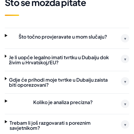
Što se možda pitate
Što točno provjeravate u mom slučaju?
▾
Je li uopće legalno imati tvrtku u Dubaiju dok
▾
živim u Hrvatskoj/EU?
Gdje će prihodi moje tvrtke u Dubaiju zaista
▾
biti oporezovani?
Koliko je analiza precizna?
▾
Trebam li još razgovarati s poreznim
▾
savjetnikom?