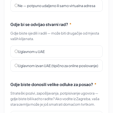
Ne — potpuno udaljeno ili samo virtualna adresa
Gdje bi se odvijao stvarni rad?
*
Gdje biste sjedili i radili — može biti drugačije od mjesta
vaših klijenata.
Uglavnom u UAE
Uglavnom izvan UAE (tipično za online poslovanje)
Gdje biste donosili velike odluke za posao?
*
Strateški pozivi, zapošljavanja, potpisivanje ugovora —
gdje biste bili kad to radite? Ako vodite iz Zagreba, vaša
stara zemlja može je još smatrati domaćom tvrtkom.