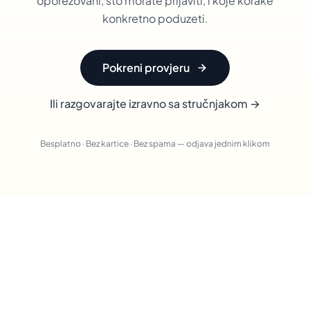
oporezovani, što morate prijaviti, i koje korake
konkretno poduzeti.
Pokreni provjeru
Ili razgovarajte izravno sa stručnjakom →
Besplatno · Bez kartice · Bez spama — odjava jednim klikom