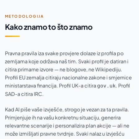
METODOLOGIJA
Kako znamo to što znamo
Pravna pravila iza svake provjere dolaze iz profila po
zemljama koje održava naš tim. Svaki profil je datiran i
citira primarne izvore — ne blogove, ne Wikipediju.
Profili EU zemalja citiraju nacionalne zakone i smjernice
ministarstava financija. Profil UK-a citira
. Profil
gov.uk
SAD-a citira IRC.
Kad AI piše vaše izvješće, strogo je vezan za ta pravila.
Primjenjuje ih na vašu konkretnu situaciju, generira
relevantne scenarije i personalizira plan akcije — ali ne
može izmišljati pravne tvrdnje. Svaki nalaz u izvješću