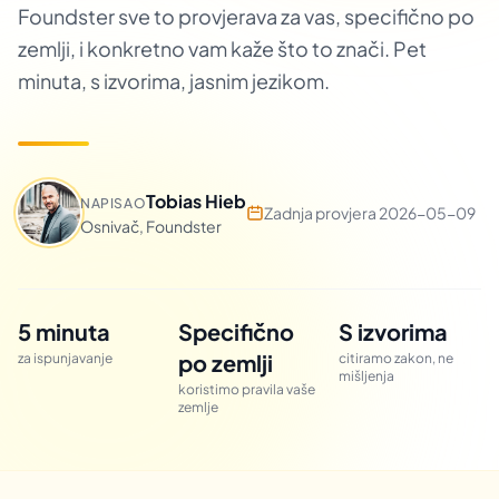
Foundster sve to provjerava za vas, specifično po
zemlji, i konkretno vam kaže što to znači. Pet
minuta, s izvorima, jasnim jezikom.
Tobias Hieb
NAPISAO
Zadnja provjera 2026-05-09
Osnivač, Foundster
5 minuta
Specifično
S izvorima
po zemlji
za ispunjavanje
citiramo zakon, ne
mišljenja
koristimo pravila vaše
zemlje