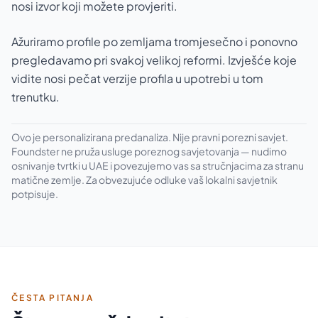
nosi izvor koji možete provjeriti.
Ažuriramo profile po zemljama tromjesečno i ponovno
pregledavamo pri svakoj velikoj reformi. Izvješće koje
vidite nosi pečat verzije profila u upotrebi u tom
trenutku.
Ovo je personalizirana predanaliza. Nije pravni porezni savjet.
Foundster ne pruža usluge poreznog savjetovanja — nudimo
osnivanje tvrtki u UAE i povezujemo vas sa stručnjacima za stranu
matične zemlje. Za obvezujuće odluke vaš lokalni savjetnik
potpisuje.
ČESTA PITANJA