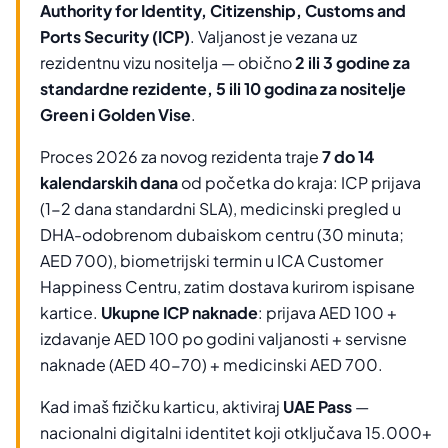
Authority for Identity, Citizenship, Customs and
Ports Security (ICP)
. Valjanost je vezana uz
rezidentnu vizu nositelja — obično
2 ili 3 godine za
standardne rezidente, 5 ili 10 godina za nositelje
Green i Golden Vise
.
Proces 2026 za novog rezidenta traje
7 do 14
kalendarskih dana
od početka do kraja: ICP prijava
(1-2 dana standardni SLA), medicinski pregled u
DHA-odobrenom dubaiskom centru (30 minuta;
AED 700), biometrijski termin u ICA Customer
Happiness Centru, zatim dostava kurirom ispisane
kartice.
Ukupne ICP naknade
: prijava AED 100 +
izdavanje AED 100 po godini valjanosti + servisne
naknade (AED 40-70) + medicinski AED 700.
Kad imaš fizičku karticu, aktiviraj
UAE Pass
—
nacionalni digitalni identitet koji otključava 15.000+