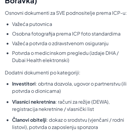
Boravka)
Osnovni dokumenti za SVE podnositelje prema ICP-u:
Važeća putovnica
Osobna fotografija prema ICP foto standardima
Važeća potvrda o zdravstvenom osiguranju
Potvrda o medicinskom pregledu (izdaje DHA /
Dubai Health elektronski)
Dodatni dokumenti po kategoriji:
Investitori
: obrtna dozvola, ugovor o partnerstvu (ili
potvrda o dionicama)
Vlasnici nekretnina
: računi za režije (DEWA),
registracija nekretnine / vlasnički list
Članovi obitelji
: dokaz o srodstvu (vjenčani / rodni
listovi), potvrda o zaposlenju sponzora