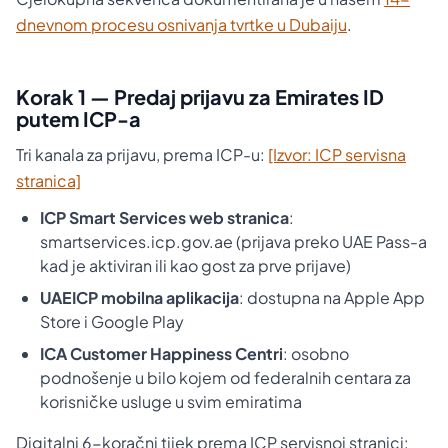
dnevnom procesu osnivanja tvrtke u Dubaiju
.
Korak 1 — Predaj prijavu za Emirates ID
putem ICP-a
Tri kanala za prijavu, prema ICP-u:
[Izvor: ICP servisna
stranica]
ICP Smart Services web stranica
:
smartservices.icp.gov.ae (prijava preko UAE Pass-a
kad je aktiviran ili kao gost za prve prijave)
UAEICP mobilna aplikacija
: dostupna na Apple App
Store i Google Play
ICA Customer Happiness Centri
: osobno
podnošenje u bilo kojem od federalnih centara za
korisničke usluge u svim emiratima
Digitalni 6-koračni tijek prema ICP servisnoj stranici: