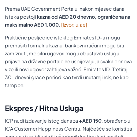
Prema UAE Government Portalu, nakon mjesec dana
isteka postoji
kazna od AED 20 dnevno, ograničena na
maksimalno AED 1.000
.
[Izvor: u.ae]
Praktične posljedice isteklog Emirates ID-a mogu
premašiti formalnu kaznu: bankovni računi mogu biti
zamrznuti, mobilni ugovori mogu obustaviti uslugu,
prijave na državne portale ne uspijevaju, a svaka obnova
vize ili novi ugovor zahtijeva važeći Emirates ID. Tretiraj
30-dnevni grace period kao tvrdi unutarnji rok, ne kao
tampon.
Ekspres / Hitna Usluga
ICP nudi izdavanje istog dana za
+AED 150
, obrađeno u
ICA Customer Happiness Centru. Najčešće se koristi za
zamjenu izgubljenih ili oštećenih kartica kad nositelj