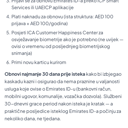
Prijavi se za obnovu Emirates ID-a preko ICP Smart
Services ili UAEICP aplikacije
Plati naknadu za obnovu (ista struktura: AED 100
prijava + AED 100/godina)
Posjeti ICA Customer Happiness Center za
osvježavanje biometrije ako je potrebno (ne uvijek —
ovisi o vremenu od posljednjeg biometrijskog
snimanja)
Primi novu karticu kurirom
Obnovi najmanje 30 dana prije isteka
kako bi izbjegao
kaskadu kazni i osigurao da nema praznine u valjanosti
usluga koje ovise o Emirates ID-u (bankovni račun,
mobilni ugovor, komunalije, vozačka dozvola). Službeni
30-dnevni grace period nakon isteka je kratak — a
praktične posljedice isteklog Emirates ID-a počinju za
nekoliko dana, ne tjedana.