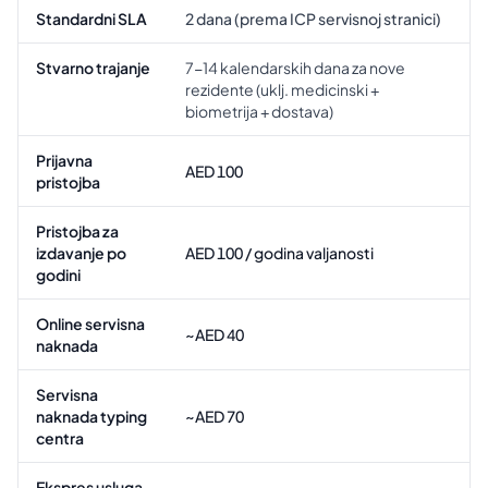
Standardni SLA
2 dana (prema ICP servisnoj stranici)
Stvarno trajanje
7-14 kalendarskih dana za nove
rezidente (uklj. medicinski +
biometrija + dostava)
Prijavna
AED 100
pristojba
Pristojba za
izdavanje po
AED 100 / godina valjanosti
godini
Online servisna
~AED 40
naknada
Servisna
naknada typing
~AED 70
centra
Ekspres usluga