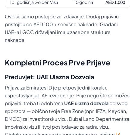
10-godišnja Golden Visa
10 godina
AED 1.000
Ovo su samo pristojbe za izdavanje. Dodaj prijavnu
pristojbu od AED 100 + servisne naknade. Građani
UAE-a i GCC državljani imaju zasebne strukture
naknada.
Kompletni Proces Prve Prijave
Preduvjet: UAE Ulazna Dozvola
Prijava za Emirates ID je pretposljednji korak u
uspostavljanju UAE rezidencije. Prije nego što se možeš
prijaviti, treba ti odobrena
UAE ulazna dozvola
od svog
sponzora — obično tvoje Free Zone (npr. IFZA, Meydan,
DMCC) za Investitorsku vizu, Dubai Land Department za
imovinsku vizu ili tvoj poslodavac za radnu vizu.
Cjelokupna sekvenca dokumentirana je u našem
14-