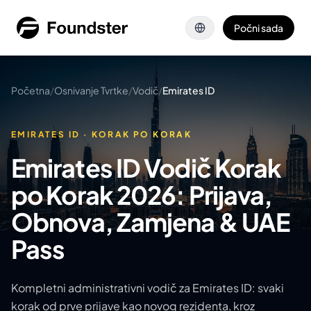
Preskoči na glavni sadržaj
Počni sada
Početna
/
Osnivanje Tvrtke
/
Vodič
/
Emirates ID
EMIRATES ID · KORAK PO KORAK
Emirates ID Vodič Korak
po Korak 2026: Prijava,
Obnova, Zamjena & UAE
Pass
Kompletni administrativni vodič za Emirates ID: svaki
korak od prve prijave kao novog rezidenta, kroz