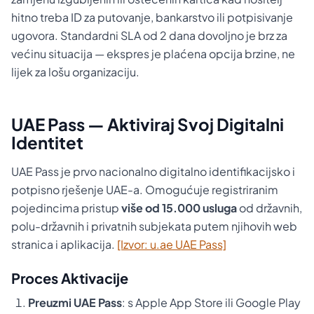
hitno treba ID za putovanje, bankarstvo ili potpisivanje
ugovora. Standardni SLA od 2 dana dovoljno je brz za
većinu situacija — ekspres je plaćena opcija brzine, ne
lijek za lošu organizaciju.
UAE Pass — Aktiviraj Svoj Digitalni
Identitet
UAE Pass je prvo nacionalno digitalno identifikacijsko i
potpisno rješenje UAE-a. Omogućuje registriranim
pojedincima pristup
više od 15.000 usluga
od državnih,
polu-državnih i privatnih subjekata putem njihovih web
stranica i aplikacija.
[Izvor: u.ae UAE Pass]
Proces Aktivacije
Preuzmi UAE Pass
: s Apple App Store ili Google Play