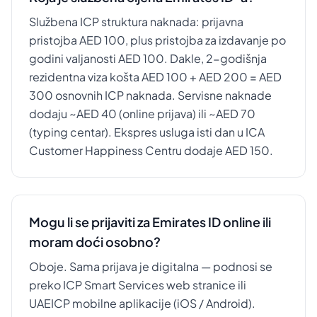
Službena ICP struktura naknada: prijavna
pristojba AED 100, plus pristojba za izdavanje po
godini valjanosti AED 100. Dakle, 2-godišnja
rezidentna viza košta AED 100 + AED 200 = AED
300 osnovnih ICP naknada. Servisne naknade
dodaju ~AED 40 (online prijava) ili ~AED 70
(typing centar). Ekspres usluga isti dan u ICA
Customer Happiness Centru dodaje AED 150.
Mogu li se prijaviti za Emirates ID online ili
moram doći osobno?
Oboje. Sama prijava je digitalna — podnosi se
preko ICP Smart Services web stranice ili
UAEICP mobilne aplikacije (iOS / Android).