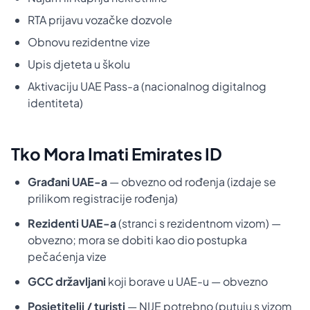
RTA prijavu vozačke dozvole
Obnovu rezidentne vize
Upis djeteta u školu
Aktivaciju UAE Pass-a (nacionalnog digitalnog
identiteta)
Tko Mora Imati Emirates ID
Građani UAE-a
— obvezno od rođenja (izdaje se
prilikom registracije rođenja)
Rezidenti UAE-a
(stranci s rezidentnom vizom) —
obvezno; mora se dobiti kao dio postupka
pečaćenja vize
GCC državljani
koji borave u UAE-u — obvezno
Posjetitelji / turisti
— NIJE potrebno (putuju s vizom