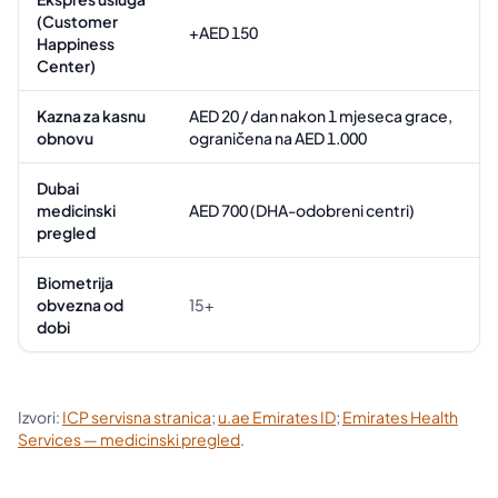
(Customer
+AED 150
Happiness
Center)
Kazna za kasnu
AED 20 / dan nakon 1 mjeseca grace,
obnovu
ograničena na AED 1.000
Dubai
medicinski
AED 700 (DHA-odobreni centri)
pregled
Biometrija
obvezna od
15+
dobi
Izvori:
ICP servisna stranica
;
u.ae Emirates ID
;
Emirates Health
Services — medicinski pregled
.