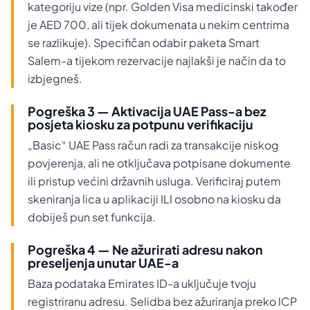
kategoriju vize (npr. Golden Visa medicinski također
je AED 700, ali tijek dokumenata u nekim centrima
se razlikuje). Specifičan odabir paketa Smart
Salem-a tijekom rezervacije najlakši je način da to
izbjegneš.
Pogreška 3 — Aktivacija UAE Pass-a bez
posjeta kiosku za potpunu verifikaciju
„Basic“ UAE Pass račun radi za transakcije niskog
povjerenja, ali ne otključava potpisane dokumente
ili pristup većini državnih usluga. Verificiraj putem
skeniranja lica u aplikaciji ILI osobno na kiosku da
dobiješ pun set funkcija.
Pogreška 4 — Ne ažurirati adresu nakon
preseljenja unutar UAE-a
Baza podataka Emirates ID-a uključuje tvoju
registriranu adresu. Selidba bez ažuriranja preko ICP