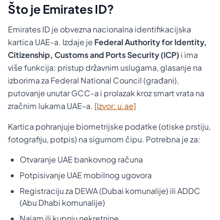
Što je Emirates ID?
Emirates ID je obvezna nacionalna identifikacijska
kartica UAE-a. Izdaje je
Federal Authority for Identity,
Citizenship, Customs and Ports Security (ICP)
i ima
više funkcija: pristup državnim uslugama, glasanje na
izborima za Federal National Council (građani),
putovanje unutar GCC-a i prolazak kroz smart vrata na
zračnim lukama UAE-a.
[Izvor: u.ae]
Kartica pohranjuje biometrijske podatke (otiske prstiju,
fotografiju, potpis) na sigurnom čipu. Potrebna je za:
Otvaranje UAE bankovnog računa
Potpisivanje UAE mobilnog ugovora
Registraciju za DEWA (Dubai komunalije) ili ADDC
(Abu Dhabi komunalije)
Najam ili kupnju nekretnine