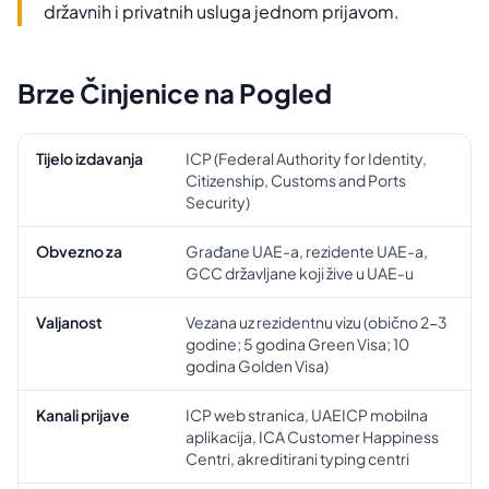
državnih i privatnih usluga jednom prijavom.
Brze Činjenice na Pogled
Tijelo izdavanja
ICP (Federal Authority for Identity,
Citizenship, Customs and Ports
Security)
Obvezno za
Građane UAE-a, rezidente UAE-a,
GCC državljane koji žive u UAE-u
Valjanost
Vezana uz rezidentnu vizu (obično 2-3
godine; 5 godina Green Visa; 10
godina Golden Visa)
Kanali prijave
ICP web stranica, UAEICP mobilna
aplikacija, ICA Customer Happiness
Centri, akreditirani typing centri