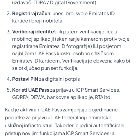
(izdavač: TDRA / Digital Government)
Registriraj račun
: unesi broj svoje Emirates ID
kartice i broj mobitela
Verificiraj identitet
: ili putem verifikacije lica u
mobilnoj aplikaciji (skeniranje kamerom protiv tvoje
registrirane Emirates ID fotografije) ILI posjetom
najbližem UAE Pass kiosku osobno s fizičkom
Emirates ID karticom. Verifikacija je obvezna kako bi
se otključao pun set funkcija.
Postavi PIN
za digitalni potpis
Koristi UAE Pass
za prijavu u ICP Smart Services,
GDRFA, DEWA, bankovne aplikacije, RTA itd.
Kad je aktiviran, UAE Pass zamjenjuje pojedinačne
podatke za prijavu u UAE federalnoj i emiratskoj
uslužnoj infrastrukturi. Također je jedini autentificirani
pristup novijim funkcijama ICP Smart Services-a.