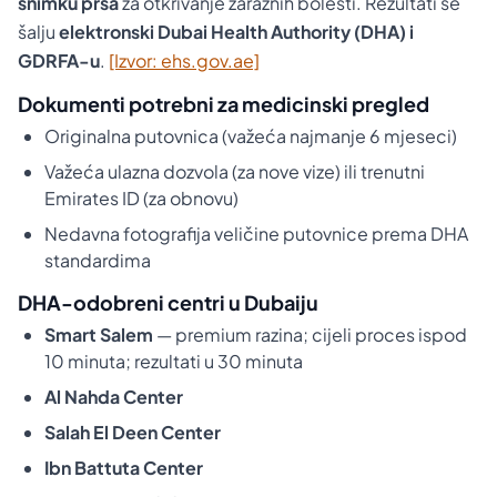
snimku prsa
za otkrivanje zaraznih bolesti. Rezultati se
šalju
elektronski Dubai Health Authority (DHA) i
GDRFA-u
.
[Izvor: ehs.gov.ae]
Dokumenti potrebni za medicinski pregled
Originalna putovnica (važeća najmanje 6 mjeseci)
Važeća ulazna dozvola (za nove vize) ili trenutni
Emirates ID (za obnovu)
Nedavna fotografija veličine putovnice prema DHA
standardima
DHA-odobreni centri u Dubaiju
Smart Salem
— premium razina; cijeli proces ispod
10 minuta; rezultati u 30 minuta
Al Nahda Center
Salah El Deen Center
Ibn Battuta Center