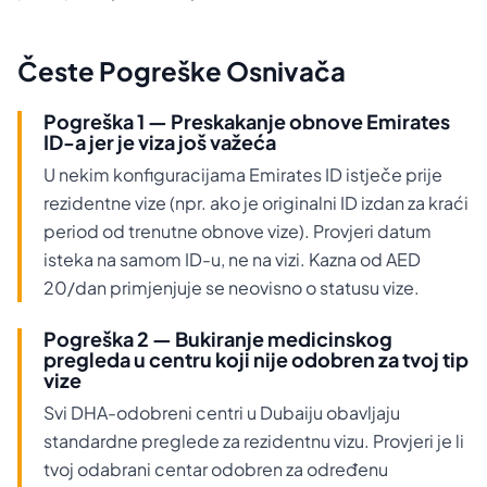
Česte Pogreške Osnivača
Pogreška 1 — Preskakanje obnove Emirates
ID-a jer je viza još važeća
U nekim konfiguracijama Emirates ID istječe prije
rezidentne vize (npr. ako je originalni ID izdan za kraći
period od trenutne obnove vize). Provjeri datum
isteka na samom ID-u, ne na vizi. Kazna od AED
20/dan primjenjuje se neovisno o statusu vize.
Pogreška 2 — Bukiranje medicinskog
pregleda u centru koji nije odobren za tvoj tip
vize
Svi DHA-odobreni centri u Dubaiju obavljaju
standardne preglede za rezidentnu vizu. Provjeri je li
tvoj odabrani centar odobren za određenu