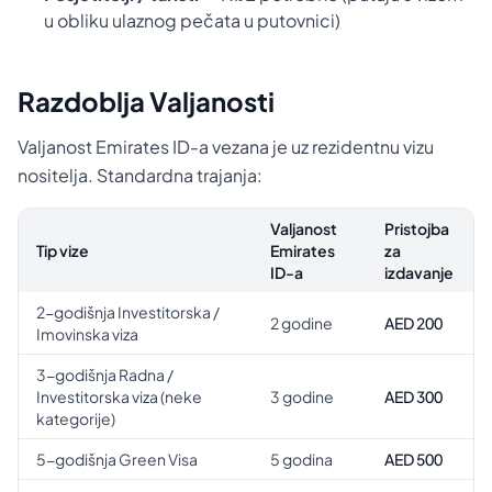
u obliku ulaznog pečata u putovnici)
Razdoblja Valjanosti
Valjanost Emirates ID-a vezana je uz rezidentnu vizu
nositelja. Standardna trajanja:
Valjanost
Pristojba
Tip vize
Emirates
za
ID-a
izdavanje
2-godišnja Investitorska /
2 godine
AED 200
Imovinska viza
3-godišnja Radna /
Investitorska viza (neke
3 godine
AED 300
kategorije)
5-godišnja Green Visa
5 godina
AED 500