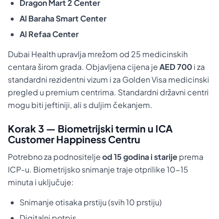
Dragon Mart 2 Center
Al Baraha Smart Center
Al Refaa Center
Dubai Health upravlja mrežom od 25 medicinskih
centara širom grada. Objavljena cijena je
AED 700
i za
standardni rezidentni vizum i za Golden Visa medicinski
pregled u premium centrima. Standardni državni centri
mogu biti jeftiniji, ali s duljim čekanjem.
Korak 3 — Biometrijski termin u ICA
Customer Happiness Centru
Potrebno za podnositelje
od 15 godina i starije
prema
ICP-u. Biometrijsko snimanje traje otprilike 10-15
minuta i uključuje:
Snimanje otisaka prstiju (svih 10 prstiju)
Digitalni potpis