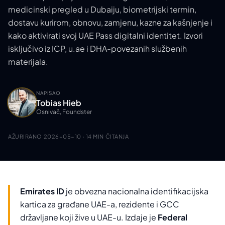
medicinski pregled u Dubaiju, biometrijski termin,
dostavu kurirom, obnovu, zamjenu, kazne za kašnjenje i
kako aktivirati svoj UAE Pass digitalni identitet. Izvori
isključivo iz ICP, u.ae i DHA-povezanih službenih
materijala.
NAPISAO
Tobias Hieb
Osnivač, Foundster
AŽURIRANO
2026-05-10
· 14 MIN ČITANJA
Emirates ID
je obvezna nacionalna identifikacijska
kartica za građane UAE-a, rezidente i GCC
državljane koji žive u UAE-u. Izdaje je
Federal