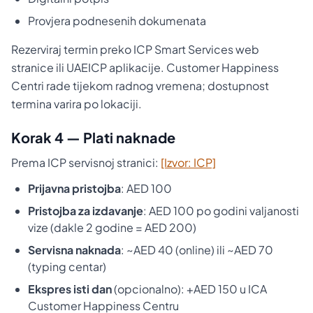
Provjera podnesenih dokumenata
Rezerviraj termin preko ICP Smart Services web
stranice ili UAEICP aplikacije. Customer Happiness
Centri rade tijekom radnog vremena; dostupnost
termina varira po lokaciji.
Korak 4 — Plati naknade
Prema ICP servisnoj stranici:
[Izvor: ICP]
Prijavna pristojba
: AED 100
Pristojba za izdavanje
: AED 100 po godini valjanosti
vize (dakle 2 godine = AED 200)
Servisna naknada
: ~AED 40 (online) ili ~AED 70
(typing centar)
Ekspres isti dan
(opcionalno): +AED 150 u ICA
Customer Happiness Centru